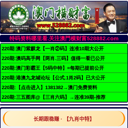
特码资料哪里看.关注澳門横财富528882.com
220期:澳门紫麒龙【一肖②码】连准10期大公开
220期:澳码高手网【两肖.三码】值得一看已公开
220期:澳门彩霸王【5码中特】=每期已提前公开
220期:港澳九龙城论坛【公式.1肖2码】已大公开
220期:【点击进入】1381382→澳门免费资料
220期:三五图库@【三肖六码】→连准39期-推荐