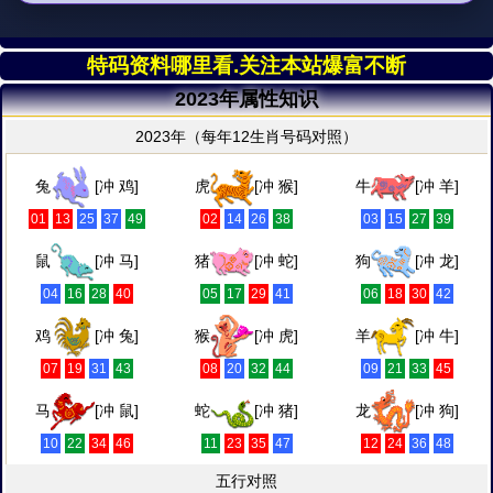
特码资料哪里看.关注本站爆富不断
2023年属性知识