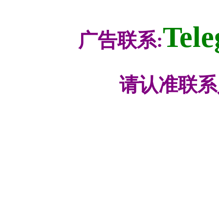
Tel
广告联系:
请认准联系