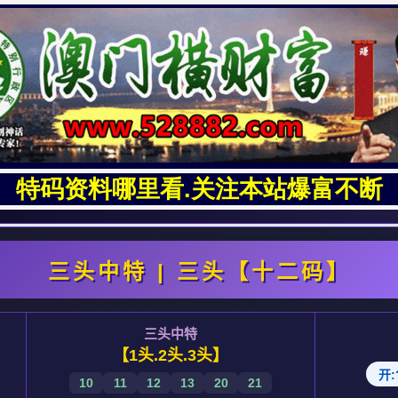
特码资料哪里看.关注本站爆富不断