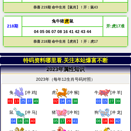
特码资料哪里看.关注本站爆富不断
2023年属性知识