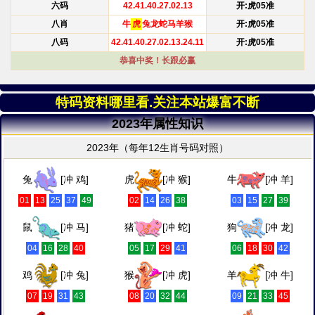
特码资料哪里看.关注本站爆富不断
2023年属性知识