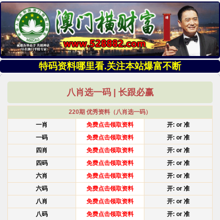
特码资料哪里看.关注本站爆富不断