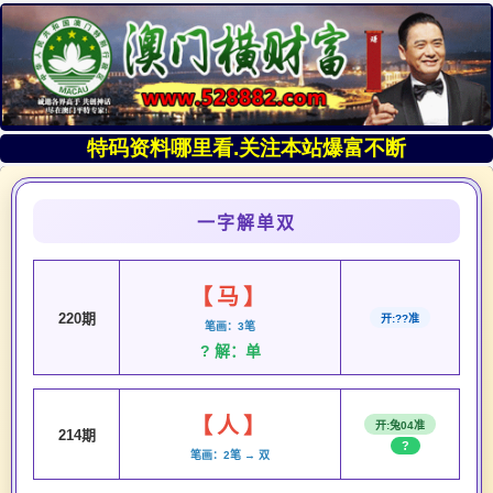
特码资料哪里看.关注本站爆富不断