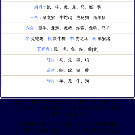
说明：本论坛所提供的内容、资料、图片和资讯，
只应用在合法的资料探讨，暂不适用于其它，外围
和使用。特此声明！
论坛免责声明：以上所有广告内容均为赞助商提
供，本站不对其经营行为负责。浏览或使用者须自