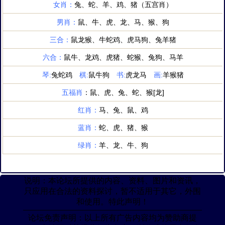
说明：本论坛所提供的内容、资料、图片和资讯，
只应用在合法的资料探讨，暂不适用于其它，外围
和使用。特此声明！
论坛免责声明：以上所有广告内容均为赞助商提