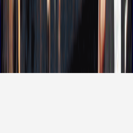
特码资料哪里看.关注本站爆富不断